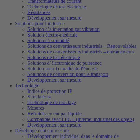
Transformateurs de courant
Technologie de test électrique
Résistances
Développement sur mesure
Solutions pour l’industrie
Solution d’alimentation par vibration
Solution électro-médicale
Solution d’e-mobilité
Solutions de convertisseurs industriels – Renouvelables
Solutions de convertisseurs industriels – entraînements
Solutions de test électrique
Solutions d´électronique de puissance
Solution pour la qualité de l’énergie
Solutions de conversion pour le transport
Développement sur mesure
Technologie
Indice de protection IP
Simulations
Technologie de moulage
Mesures
Refroidissement par liquide
Compatible avec l’IIOT (Internet industriel des objets)
Développement sur mesure
Développement sur mesure
Développement individuel dans le domaine de