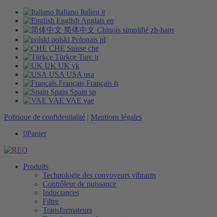
Italiano
Italien
it
English
Anglais
en
简体中文
Chinois simplifié
zh-hans
polski
Polonais
pl
CHE
Suisse
che
Türkçe
Turc
tr
UK
UK
vk
USA
USA
usa
Français
Français
fr
Spain
Spain
sp
VAE
VAE
vae
Politique de confidentialité
|
Mentions légales
0
Panier
Produits
Technologie des convoyeurs vibrants
Contrôleur de puissance
Inductances
Filtre
Transformateurs