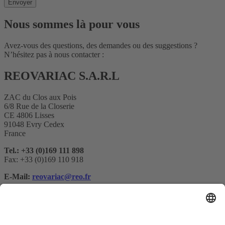
Nous sommes là pour vous
Avez-vous des questions, des demandes ou des suggestions ?
N’hésitez pas à nous contacter :
REOVARIAC S.A.R.L
ZAC du Clos aux Pois
6/8 Rue de la Closerie
CE 4806 Lisses
91048 Evry Cedex
France
Tel.: +33 (0)169 111 898
Fax: +33 (0)169 110 918
E-Mail:
reovariac@reo.fr
Abonnement à la newsletter